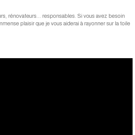
eurs, rénovateurs… responsables. Si vous avez besoin
mmense plaisir que je vous aiderai à rayonner sur la toile